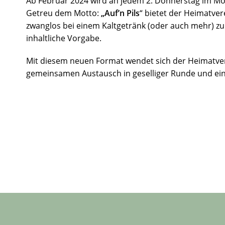
Ab Februar 2024 wird an jedem 2. Donnerstag im Mo
Getreu dem Motto:
„Auf’n Pils
“ bietet der Heimatve
zwanglos bei einem Kaltgetränk (oder auch mehr) zu 
inhaltliche Vorgabe.
Mit diesem neuen Format wendet sich der Heimatvere
gemeinsamen Austausch in geselliger Runde und ei