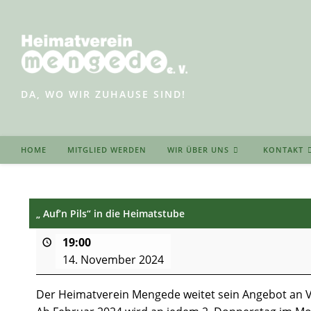
Zum
Inhalt
springen
DA, WO WIR ZUHAUSE SIND!
HOME
MITGLIED WERDEN
WIR ÜBER UNS
KONTAKT
„ Auf’n Pils“ in die Heimatstube
19:00
14. November 2024
Der Heimatverein Mengede weitet sein Angebot an V