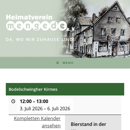
Zum
Inhalt
springen
DA, WO WIR ZUHAUSE SIND!
MENÜ
Bodelschwingher Kirmes
12:00
–
13:00
3. Juli 2026
–
6. Juli 2026
Kompletten Kalender
Bierstand in der
ansehen