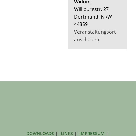
Widum
Williburgstr. 27
Dortmund
,
NRW
44359
Veranstaltungsort
anschauen
DOWNLOADS
LINKS
IMPRESSUM