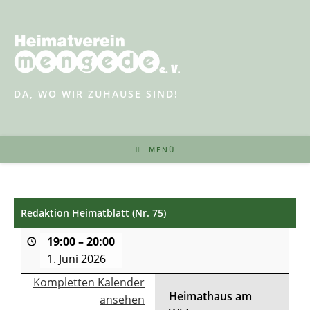
Zum
Inhalt
springen
DA, WO WIR ZUHAUSE SIND!
MENÜ
Redaktion Heimatblatt (Nr. 75)
19:00
–
20:00
1. Juni 2026
Kompletten Kalender
Heimathaus am
ansehen