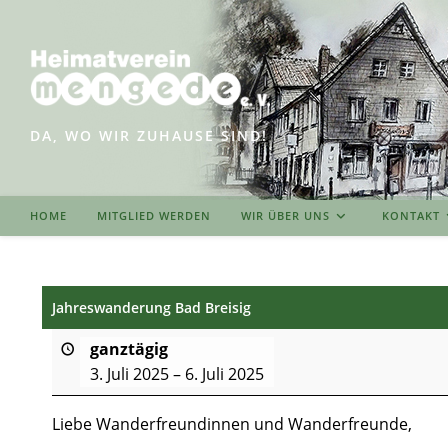
Zum
Inhalt
springen
DA, WO WIR ZUHAUSE SIND!
HOME
MITGLIED WERDEN
WIR ÜBER UNS
KONTAKT
Jahreswanderung Bad Breisig
ganztägig
3. Juli 2025
–
6. Juli 2025
Liebe Wanderfreundinnen und Wanderfreunde,