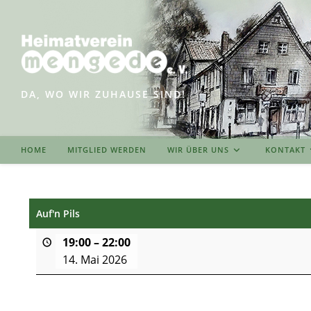
Zum
Inhalt
springen
DA, WO WIR ZUHAUSE SIND!
HOME
MITGLIED WERDEN
WIR ÜBER UNS
KONTAKT
Auf'n Pils
19:00
–
22:00
14. Mai 2026