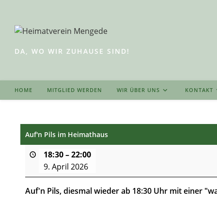
Zum
Inhalt
springen
DA, WO WIR ZUHAUSE SIND!
HOME
MITGLIED WERDEN
WIR ÜBER UNS
KONTAKT
Auf'n Pils im Heimathaus
18:30
–
22:00
9. April 2026
Auf'n Pils, diesmal wieder ab 18:30 Uhr mit einer "