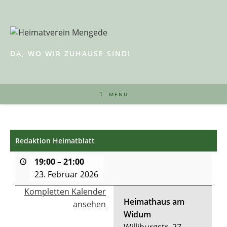
Zum
Inhalt
springen
DA, WO WIR ZUHAUSE SIND!
MENÜ
Redaktion Heimatblatt
19:00
–
21:00
23. Februar 2026
Kompletten Kalender
Heimathaus am
ansehen
Widum
Williburgstr. 27