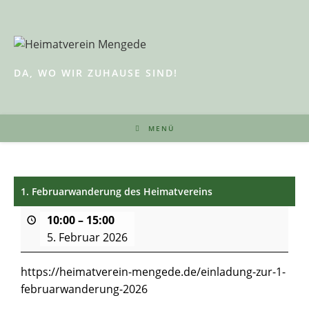
Zum
Inhalt
springen
DA, WO WIR ZUHAUSE SIND!
MENÜ
1. Februarwanderung des Heimatvereins
10:00
–
15:00
5. Februar 2026
https://heimatverein-mengede.de/einladung-zur-1-
februarwanderung-2026