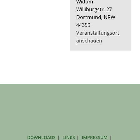
Widum
Williburgstr. 27
Dortmund
,
NRW
44359
Veranstaltungsort
anschauen
DOWNLOADS
LINKS
IMPRESSUM