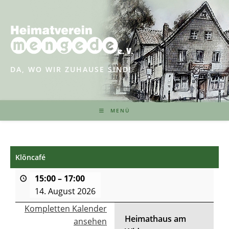
Zum
Inhalt
springen
DA, WO WIR ZUHAUSE SIND!
MENÜ
Klöncafé
15:00
–
17:00
14. August 2026
Kompletten Kalender
Heimathaus am
ansehen