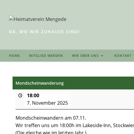
Zum
Inhalt
springen
DA, WO WIR ZUHAUSE SIND!
HOME
MITGLIED WERDEN
WIR ÜBER UNS
KONTAKT
Mondscheinwanderung
18:00
7. November 2025
Mondscheinwandern am 07.11.
Wir treffen uns um 18:00h im Lakeside-Inn, Stockw
(Die gleiche wie im letzten Jahr.)