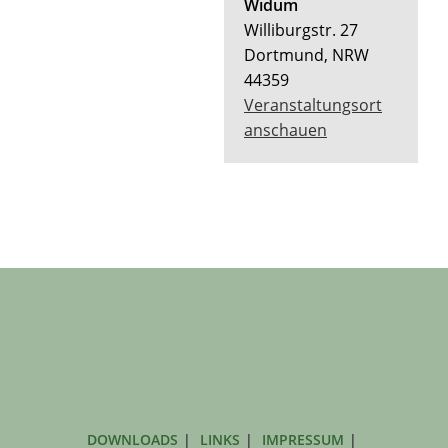
Widum
Williburgstr. 27
Dortmund
,
NRW
44359
Veranstaltungsort
anschauen
DOWNLOADS
LINKS
IMPRESSUM