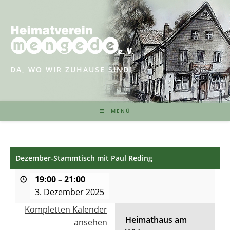
Zum
Inhalt
springen
DA, WO WIR ZUHAUSE SIND!
MENÜ
Dezember-Stammtisch mit Paul Reding
19:00
–
21:00
3. Dezember 2025
Kompletten Kalender
Heimathaus am
ansehen