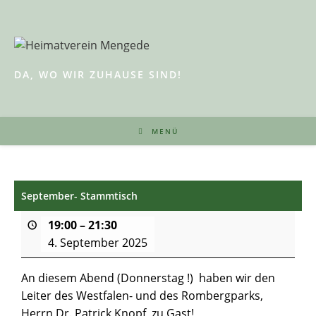
Zum
Inhalt
springen
DA, WO WIR ZUHAUSE SIND!
MENÜ
September- Stammtisch
19:00
–
21:30
4. September 2025
An diesem Abend (Donnerstag !) haben wir den
Leiter des Westfalen- und des Rombergparks,
Herrn Dr. Patrick Knopf, zu Gast!