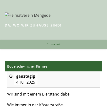
Zum
Inhalt
springen
DA, WO WIR ZUHAUSE SIND!
MENÜ
Bodelschwingher Kirmes
ganztägig
4. Juli 2025
Wir sind mit einem Bierstand dabei.
Wie immer in der Kösterstraße.