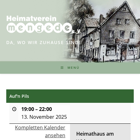
Zum
Inhalt
springen
DA, WO WIR ZUHAUSE SIND!
MENÜ
Auf'n Pils
19:00
–
22:00
13. November 2025
Kompletten Kalender
Heimathaus am
ansehen