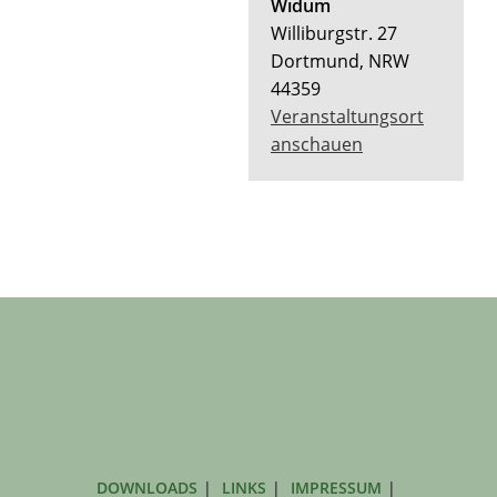
Widum
Williburgstr. 27
Dortmund
,
NRW
44359
Veranstaltungsort
anschauen
DOWNLOADS
LINKS
IMPRESSUM