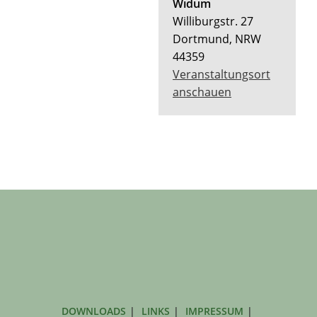
Widum
Williburgstr. 27
Dortmund
,
NRW
44359
Veranstaltungsort
anschauen
DOWNLOADS
LINKS
IMPRESSUM