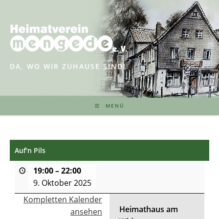
Zum
Inhalt
springen
DA, WO WIR ZUHAUSE SIND!
MENÜ
Auf'n Pils
19:00
–
22:00
9. Oktober 2025
Kompletten Kalender
Heimathaus am
ansehen