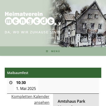
Zum
Inhalt
springen
DA, WO WIR ZUHAUSE SIND!
MENÜ
Maibaumfest
10:30
1. Mai 2025
Kompletten Kalender
Amtshaus Park
ansehen