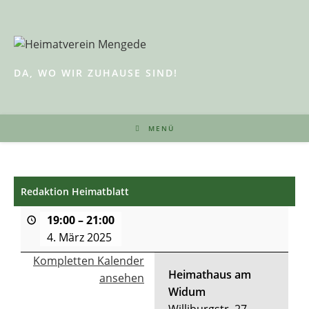
Zum
Inhalt
springen
DA, WO WIR ZUHAUSE SIND!
MENÜ
Redaktion Heimatblatt
19:00
–
21:00
4. März 2025
Kompletten Kalender
Heimathaus am
ansehen
Widum
Williburgstr. 27