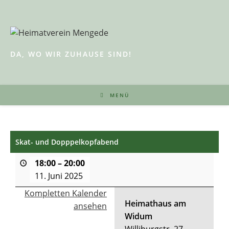
Zum
Inhalt
springen
DA, WO WIR ZUHAUSE SIND!
MENÜ
Skat- und Dopppelkopfabend
18:00
–
20:00
11. Juni 2025
Kompletten Kalender
Heimathaus am
ansehen
Widum
Williburgstr. 27