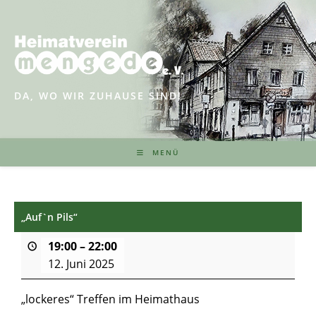
Zum
Inhalt
springen
DA, WO WIR ZUHAUSE SIND!
MENÜ
„Auf`n Pils“
19:00
–
22:00
12. Juni 2025
„lockeres“ Treffen im Heimathaus