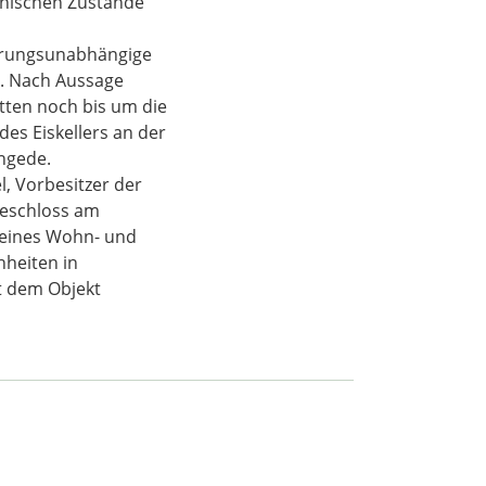
nischen Zustände
terungsunabhängige
. Nach Aussage
tten noch bis um die
des Eiskellers an der
ngede.
, Vorbesitzer der
beschloss am
u eines Wohn- und
nheiten in
t dem Objekt