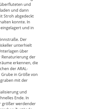
überfluteten und
rladen und dann
mit Stroh abgedeckt
halten konnte. In
eingelagert und in
Dönnstraße. Der
skeller unterhielt
Unterlagen über
r Renaturierung der
lräume erkennen, die
schen der ARAL-
ne Grube in Größe von
hgraben mit der
ialisierung und
hnelles Ende. In
er größer werdender