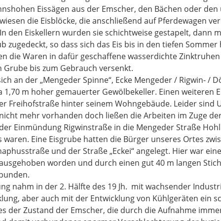
nnshohen Eissägen aus der Emscher, den Bächen oder den 
iesen die Eisblöcke, die anschließend auf Pferdewagen ve
In den Eiskellern wurden sie schichtweise gestapelt, dann 
zugedeckt, so dass sich das Eis bis in den tiefen Sommer 
n die Waren in dafür geschaffene wasserdichte Zinktruhen 
n Grube bis zum Gebrauch versenkt.
 sich an der „Mengeder Spinne“, Ecke Mengeder / Rigwin- / 
wa 1,70 m hoher gemauerter Gewölbekeller. Einen weiteren Ei
der Freihofstraße hinter seinem Wohngebäude. Leider sind 
 nicht mehr vorhanden doch ließen die Arbeiten im Zuge de
der Einmündung Rigwinstraße in die Mengeder Straße Hoh
rs waren. Eine Eisgrube hatten die Bürger unseres Ortes zwi
haphusstraße und der Straße „Eckei“ angelegt. Hier war ei
m ausgehoben worden und durch einen gut 40 m langen Stic
rbunden.
g nahm in der 2. Hälfte des 19 Jh. mit wachsender Industr
ung, aber auch mit der Entwicklung von Kühlgeräten ein sc
es der Zustand der Emscher, die durch die Aufnahme imm