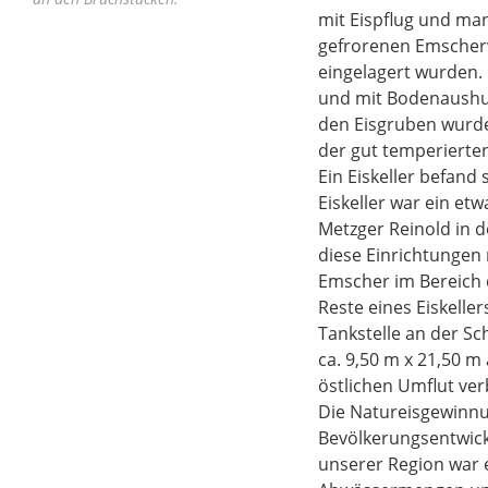
mit Eispflug und ma
gefrorenen Emscherw
eingelagert wurden. 
und mit Bodenaushub 
den Eisgruben wurde
der gut temperierte
Ein Eiskeller befand
Eiskeller war ein et
Metzger Reinold in 
diese Einrichtungen
Emscher im Bereich 
Reste eines Eiskelle
Tankstelle an der Sc
ca. 9,50 m x 21,50 
östlichen Umflut ve
Die Natureisgewinnun
Bevölkerungsentwickl
unserer Region war 