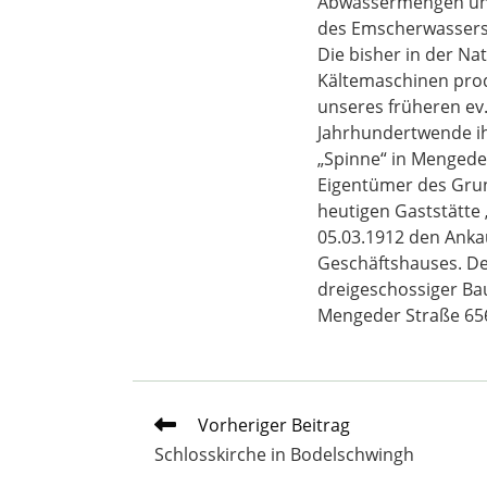
Abwässermengen und
des Emscherwassers 
Die bisher in der N
Kältemaschinen prod
unseres früheren ev
Jahrhundertwende ihr
„Spinne“ in Menged
Eigentümer des Grun
heutigen Gaststätte
05.03.1912 den Ankau
Geschäftshauses. De
dreigeschossiger Ba
Mengeder Straße 65
Weitere
Vorheriger Beitrag
Artikel
Schlosskirche in Bodelschwingh
ansehen