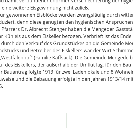
 damit verbundener enormer Verschlechterung der hygie
eine weitere Eisgewinnung nicht zuließ.
atur gewonnenen Eisblöcke wurden zwangsläufig durch wit
uziert, denn diese genügten den hygienischen Ansprüchen
. Pfarrers Dr. Albrecht Stenger haben die Mengeder Gaststä
 Kühleis aus dem Eiskeller bezogen. Verbrieft ist das Ende 
e durch den Verkauf des Grundstückes an die Gemeinde Me
dstücks und Betreiber des Eiskellers war der Wirt Schimmel
 „Westfalenhof“ (Familie Kaffsack). Die Gemeinde Mengede 
f des Eiskellers, der außerhalb der Umflut lag, für den Ba
r Bauantrag folgte 1913 für zwei Ladenlokale und 8 Wohnei
uweise und die Bebauung erfolgte in den Jahren 1913/14 mi
6.