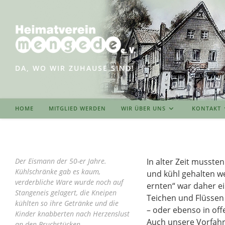
Zum
Inhalt
springen
DA, WO WIR ZUHAUSE SIND!
HOME
MITGLIED WERDEN
WIR ÜBER UNS
KONTAKT
Der Eismann der 50-er Jahre.
In alter Zeit musste
Kühlschränke gab es kaum,
und kühl gehalten we
verderbliche Ware wurde noch auf
ernten“ war daher ei
Stangeneis gelagert, die Kneipen
Teichen und Flüssen 
kühlten so ihre Getränke und die
– oder ebenso in off
Kinder knabberten nach Herzenslust
Auch unsere Vorfahr
an den Bruchstücken.