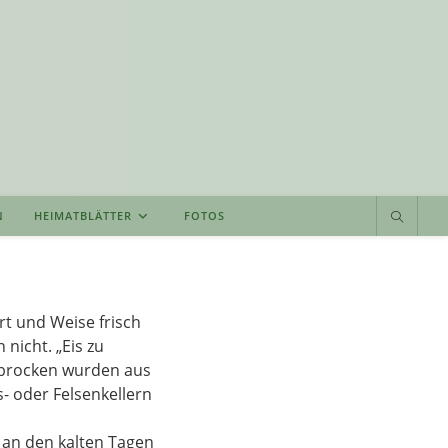
N
HEIMATBLÄTTER
FOTOS
rt und Weise frisch
nicht. „Eis zu
isbrocken wurden aus
- oder Felsenkellern
 an den kalten Tagen