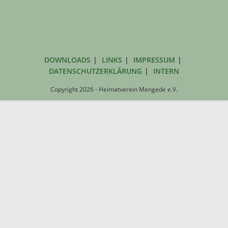
DOWNLOADS
LINKS
IMPRESSUM
DATENSCHUTZERKLÄRUNG
INTERN
Copyright 2026 - Heimatverein Mengede e.V.