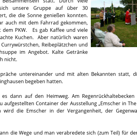
e Beisammensein statt. Durch viele
 sich unsere Gruppe auf über 30
rt, die die Sonne genießen konnten.
war auch mit dem Fahrrad gekommen,
mit dem PKW. Es gab Kaffee und viele
machte Kuchen. Aber natürlich waren
/ Currywürstchen, Reibeplätzchen und
chsuppe im Angebot. Kalte Getränke
h nicht.
präche untereinander und mit alten Bekannten statt, di
ringhausen begeben hatten.
 es dann auf den Heimweg. Am Regenrückhaltebecken
u aufgestellten Container der Ausstellung „Emscher in The 
 wird die Emscher in der Vergangenheit, der Gegenwa
dann die Wege und man verabredete sich (zum Teil) für d