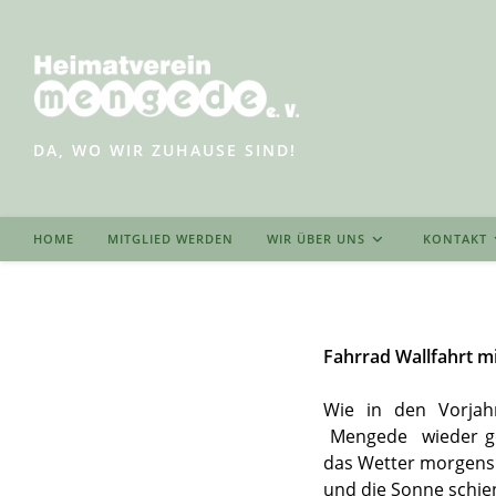
Zum
Inhalt
springen
DA, WO WIR ZUHAUSE SIND!
HOME
MITGLIED WERDEN
WIR ÜBER UNS
KONTAKT
Fahrrad Wallfahrt m
Wie in den Vorjahr
Mengede wieder gem
das Wetter morgens u
und die Sonne schie