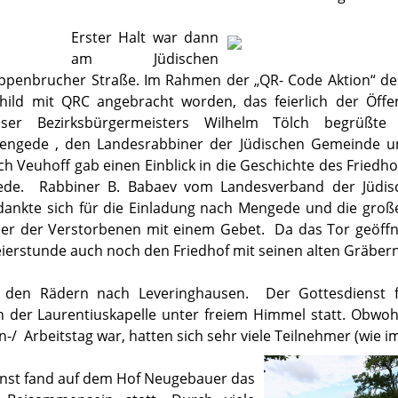
Erster Halt war dann
am Jüdischen
oppenbrucher Straße. Im Rahmen der „QR- Code Aktion“ de
hild mit QRC angebracht worden, das feierlich der Öffen
ser Bezirksbürgermeisters Wilhelm Tölch begrüßte
Mengede , den Landesrabbiner der Jüdischen Gemeinde
ch Veuhoff gab einen Einblick in die Geschichte des Friedh
de. Rabbiner B. Babaev vom Landesverband der Jüdi
edankte sich für die Einladung nach Mengede und die gro
 er der Verstorbenen mit einem Gebet. Da das Tor geöffn
eierstunde auch noch den Friedhof mit seinen alten Gräber
t den Rädern nach Leveringhausen. Der Gottesdienst 
der Laurentiuskapelle unter freiem Himmel statt. Obwoh
/ Arbeitstag war, hatten sich sehr viele Teilnehmer (wie i
nst fand auf dem Hof Neugebauer das