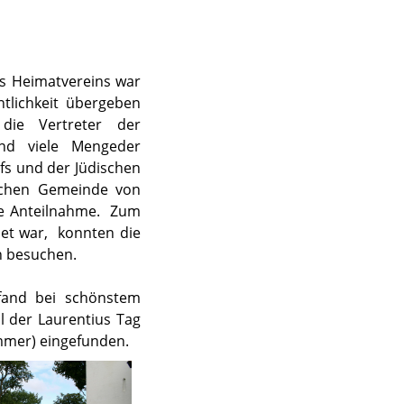
s Heimatvereins war
tlichkeit übergeben
 die Vertreter der
 und viele Mengeder
ofs und der Jüdischen
schen Gemeinde von
ße Anteilnahme. Zum
et war, konnten die
n besuchen.
fand bei schönstem
l der Laurentius Tag
mmer) eingef
unden.