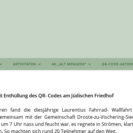
AKTIVITÄTEN
AK „ALT MENGEDE“
QR-CODE-AKTIO
it Enthüllung des QR- Codes am Jüdischen Friedhof
en fand die diesjährige Laurentius Fahrrad- Wallfahr
einsam mit der Gemeinschaft Droste-zu-Vischering-Sie
m 7 Uhr nass und feucht war, es regnete in Strömen, klarte
n. So machten sich rund 20 Teilnehmer auf den Weg.