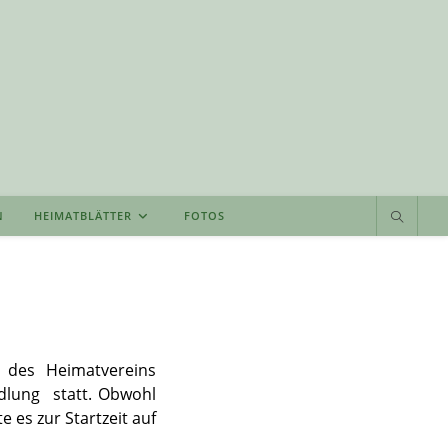
N
HEIMATBLÄTTER
FOTOS
t des Heimatvereins
dlung statt. Obwohl
 es zur Startzeit auf