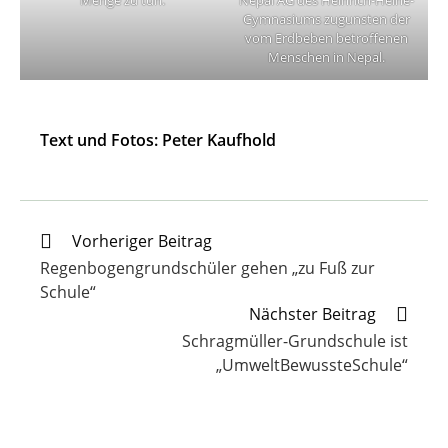
Menge zu tun.
Nepal AG des Heinrich-Heine-
Gymnasiums zugunsten der
vom Erdbeben betroffenen
Menschen in Nepal.
Text und Fotos: Peter Kaufhold
Weitere
Vorheriger Beitrag
Artikel
Regenbogengrundschüler gehen „zu Fuß zur
ansehen
Schule“
Nächster Beitrag
Schragmüller-Grundschule ist
„UmweltBewussteSchule“