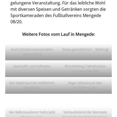
gelungene Veranstaltung. Für das leibliche Wohl
mit diversen Speisen und Getränken sorgten die
Sportkameraden des Fußballvereins Mengede
08/20.
Weitere Fotos vom Lauf in Mengede:
Auch Schülermannschaften
Etwas gemütlicher? – Walking!
waren dabei
Geschafft und zufrieden
Eine Walking-Teilnehmerin
kurz vor dem Ziel
Der Zieleinlauf der weiblichen
Rege Teilname an den
Bambinis.
Bambini-Läufen
Der Ballonzauberer hatte jede
Verkaufsstand der Namaste