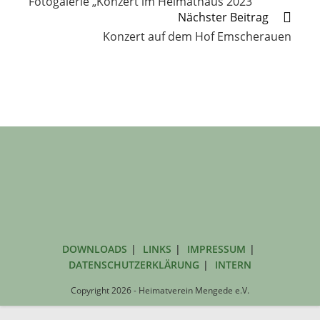
Fotogalerie „Konzert im Heimathaus 2023“
ansehen
Nächster Beitrag
Konzert auf dem Hof Emscherauen
DOWNLOADS
LINKS
IMPRESSUM
DATENSCHUTZERKLÄRUNG
INTERN
Copyright 2026 - Heimatverein Mengede e.V.