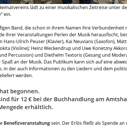
eimatvereins lädt zu einer musikalischen Zeitreise unter de
“ ein.
pfigen Band, die schon in ihrem Namen ihre Verbundenheit 
de ihrer Veranstaltungen Perlen der Musik herausfischt, be
 Hans-Ulrich Peuser (Klavier), Kai Neuvians (Saxofon), Matt
Rokita (Violine); Heinz Weckendrup und Uwe Konetzny Akko
nd Percussion) und Diethelm Textoris (Gesang und Moderati
er Spaß an der Musik. Das Publikum kann sich auf eine abwe
n, in der auch Informationen zu den Liedern und dem polit
eliefert werden.
 hat begonnen.
 sind für 12 € bei der Buchhandlung am Amtsh
in Mengede erhältlich.
ne
Benefizveranstaltung
sein. Der Erlös fließt als Spende an 