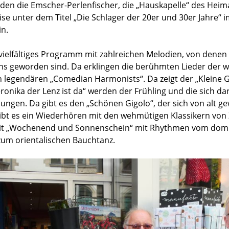
en die Emscher-Perlenfischer, die „Hauskapelle“ des Heima
ise unter dem Titel „Die Schlager der 20er und 30er Jahre“
n.
 vielfältiges Programm mit zahlreichen Melodien, von denen
ns geworden sind. Da erklingen die berühmten Lieder der w
n legendären „Comedian Harmonists“. Da zeigt der „Kleine 
ronika der Lenz ist da“ werden der Frühling und die sich d
sungen. Da gibt es den „Schönen Gigolo“, der sich von alt
 gibt es ein Wiederhören mit den wehmütigen Klassikern vo
it „Wochenend und Sonnenschein“ mit Rhythmen vom domi
zum orientalischen Bauchtanz.