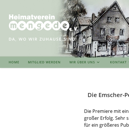
Zum
Inhalt
springen
DA, WO WIR ZUHAUSE SIND!
HOME
MITGLIED WERDEN
WIR ÜBER UNS
KONTAKT
Die Emscher-Pe
Die Premiere mit ei
großer Erfolg. Sehr 
für ein größeres Pub