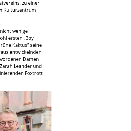
tvereins, zu einer
 im Kulturzentrum
 nicht wenige
ohl ersten „Boy
Grüne Kaktus“ seine
araus entwickelnden
 gewordenen Damen
n Zarah Leander und
nierenden Foxtrott