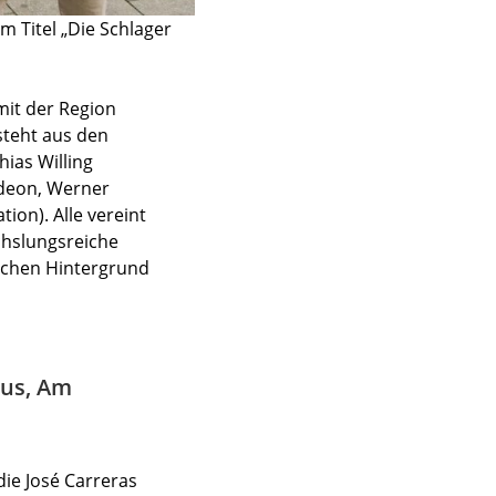
m Titel „Die Schlager
mit der Region
steht aus den
hias Willing
rdeon, Werner
on). Alle vereint
chslungsreiche
ischen Hintergrund
aus, Am
die José Carreras