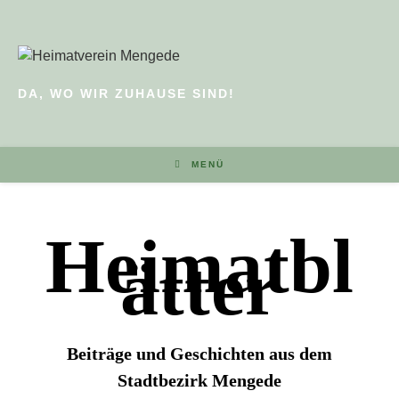
DA, WO WIR ZUHAUSE SIND!
MENÜ
Heimatbl
ätter
Beiträge und Geschichten aus dem
Stadtbezirk Mengede