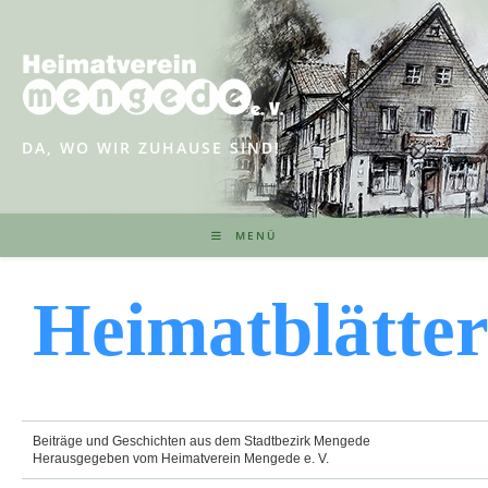
Zum
Inhalt
springen
DA, WO WIR ZUHAUSE SIND!
MENÜ
Heimatblätte
Beiträge und Geschichten aus dem Stadtbezirk Mengede
Herausgegeben vom Heimatverein Mengede e. V.