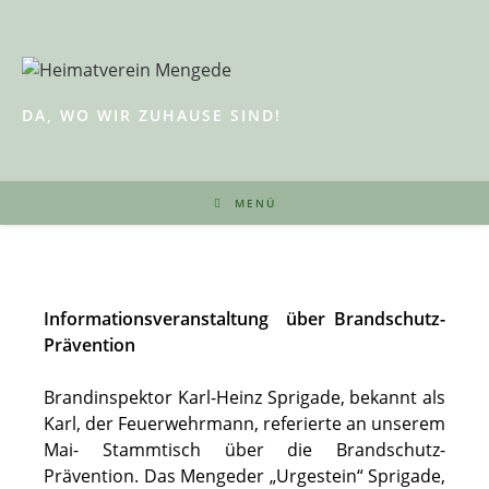
Zum
Inhalt
springen
DA, WO WIR ZUHAUSE SIND!
MENÜ
Informationsveranstaltung über Brandschutz-
Prävention
Brandinspektor Karl-Heinz Sprigade, bekannt als
Karl, der Feuerwehrmann, referierte an unserem
Mai- Stammtisch über die Brandschutz-
Prävention. Das Mengeder „Urgestein“ Sprigade,