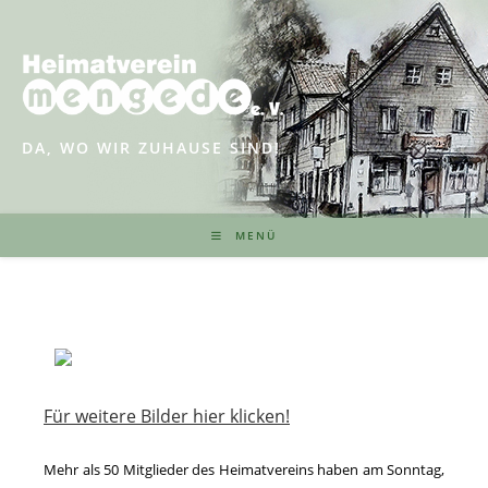
Zum
Inhalt
springen
DA, WO WIR ZUHAUSE SIND!
MENÜ
Für weitere Bilder hier klicken!
Mehr als 50 Mitglieder des Heimatvereins haben am Sonntag,