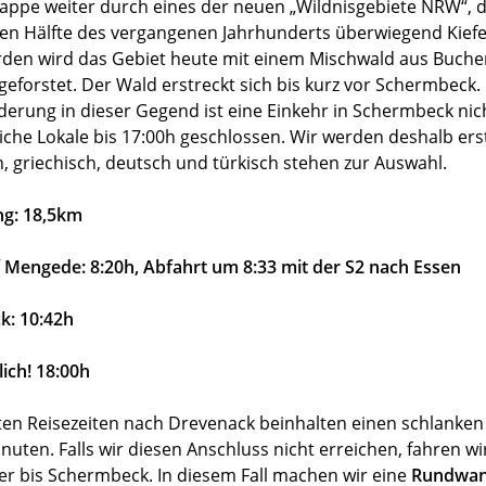
Etappe weiter durch eines der neuen „Wildnisgebiete NRW“
en Hälfte des vergangenen Jahrhunderts überwiegend Kief
rden wird das Gebiet heute mit einem Mischwald aus Buche
eforstet. Der Wald erstreckt sich bis kurz vor Schermbeck.
erung in dieser Gegend ist eine Einkehr in Schermbeck nic
iche Lokale bis 17:00h geschlossen. Wir werden deshalb ers
ch, griechisch, deutsch und türkisch stehen zur Auswahl.
g: 18,5km
 Mengede: 8:20h, Abfahrt um 8:33 mit der S2 nach Essen
k: 10:42h
ich! 18:00h
en Reisezeiten nach Drevenack beinhalten einen schlanken
nuten. Falls wir diesen Anschluss nicht erreichen, fahren w
er bis Schermbeck. In diesem Fall machen wir eine
Rundwan