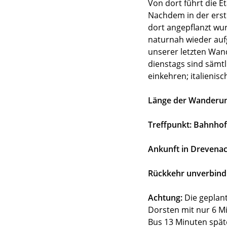
Von dort führt die 
Nachdem in der erst
dort angepflanzt wu
naturnah wieder aufg
unserer letzten Wand
dienstags sind sämtl
einkehren; italienis
Länge der Wanderun
Treffpunkt: Bahnhof
Ankunft in Drevenac
Rückkehr unverbindl
Achtung:
Die geplant
Dorsten mit nur 6 Mi
Bus 13 Minuten spät