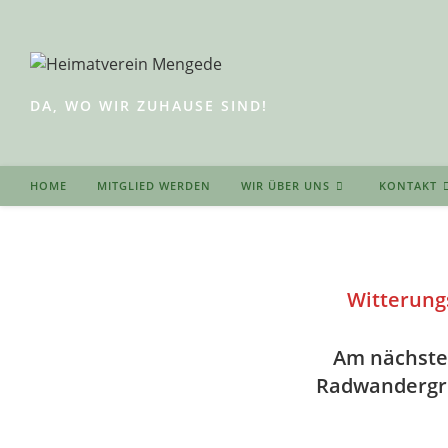
Zum
Inhalt
springen
DA, WO WIR ZUHAUSE SIND!
HOME
MITGLIED WERDEN
WIR ÜBER UNS
KONTAKT
Witterung
Am nächsten
Radwandergru