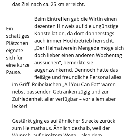
das Ziel nach ca. 25 km erreicht.
Beim Eintreffen gab die Wirtin einen
dezenten Hinweis auf die ungünstige
Ein
Konstellation, da dort donnerstags
schattiges
auch immer Hochbetrieb herrscht.
Plätzchen
„Der Heimatverein Mengede möge sich
eignete
doch lieber einen anderen Wochentag
sich für
aussuchen“, bemerkte sie
eine kurze
augenzwinkernd. Dennoch hatte das
Pause.
fleißige und freundliche Personal alles
im Griff. Reibekuchen „All You Can Eat“ waren
nebst passenden Getränken zügig und zur
Zufriedenheit aller verfügbar – vor allem aber
lecker!
Gestärkt ging es auf ähnlicher Strecke zurück
zum Heimathaus. Ähnlich deshalb, weil der
Wunsch, auf direktem Wege – also dem