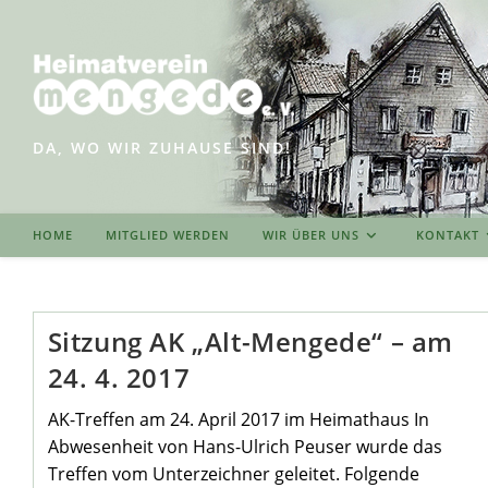
Zum
Inhalt
springen
DA, WO WIR ZUHAUSE SIND!
HOME
MITGLIED WERDEN
WIR ÜBER UNS
KONTAKT
Sitzung AK „Alt-Mengede“ – am
24. 4. 2017
AK-Treffen am 24. April 2017 im Heimathaus In
Abwesenheit von Hans-Ulrich Peuser wurde das
Treffen vom Unterzeichner geleitet. Folgende