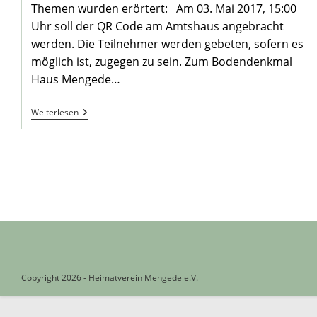
Themen wurden erörtert: Am 03. Mai 2017, 15:00
Uhr soll der QR Code am Amtshaus angebracht
werden. Die Teilnehmer werden gebeten, sofern es
möglich ist, zugegen zu sein. Zum Bodendenkmal
Haus Mengede…
Sitzung
Weiterlesen
AK
„Alt-
Mengede“
–
Am
24.
4.
2017
Copyright 2026 - Heimatverein Mengede e.V.