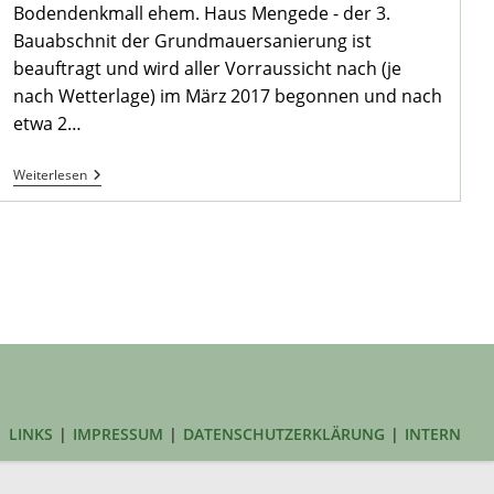
Bodendenkmall ehem. Haus Mengede - der 3.
Bauabschnit der Grundmauersanierung ist
beauftragt und wird aller Vorraussicht nach (je
nach Wetterlage) im März 2017 begonnen und nach
etwa 2…
Sitzung
Weiterlesen
AK
„Alt-
Mengede“
Am
17.01.2017
LINKS
IMPRESSUM
DATENSCHUTZERKLÄRUNG
INTERN