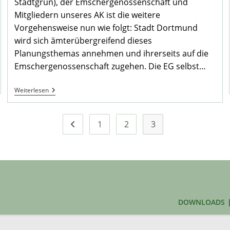
Stadtgrün), der Emschergenossenschaft und
Mitgliedern unseres AK ist die weitere
Vorgehensweise nun wie folgt: Stadt Dortmund
wird sich ämterübergreifend dieses
Planungsthemas annehmen und ihrerseits auf die
Emschergenossenschaft zugehen. Die EG selbst…
Sitzung
Weiterlesen
AK
„Alt-
Mengede“
1
2
3
Zur vorherigen Seite
DOWNLOADS