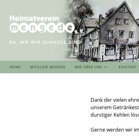
Zum
Inhalt
springen
DA, WO WIR ZUHAUSE SIND!
HOME
MITGLIED WERDEN
WIR ÜBER UNS
KONTAKT
Dank der vielen ehr
unserem Getränkesta
durstiger Kehlen lös
Gerne werden wir im