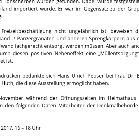
d Tonscherben wurden gefunden. Dabei wurde festgestellt
land importiert wurde. Er war im Gegensatz zu der Gr
.
Freizeitbeschäftigung nicht ungefährlich ist, beweisen 
Hand- / Panzergranaten und anderen Sprengkörpern aus d
Aufwand fachgerecht entsorgt werden müssen. Aber auch and
urch diesen positiven Nebeneffekt eine „Müllentsorgung“
t ist.
drücken bedankte sich Hans Ulrich Peuser bei Frau Dr. 
Huth, die diese Ausstellung ermöglicht haben.
 November während der Öffnungszeiten im Heimathaus z
an den folgenden Daten Mitarbeiter der Denkmalbehörd
.
 2017, 16 – 18 Uhr