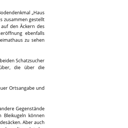
 Bodendenkmal „Haus
ls zusammen gestellt
s auf den Äckern des
eröffnung ebenfalls
Heimathaus zu sehen
ie beiden Schatzsucher
ber, die über die
auer Ortsangabe und
d andere Gegenstände
en Bleikugeln können
idesäcken. Aber auch