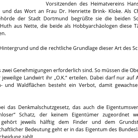
Vorsitzenden des Heimatvereins Han
 und das Wort an Frau Dr. Henriette Brink- Kloke. Als C
hörde der Stadt Dortmund begrüßte sie die beiden Sc
uth aus Nette, die beide als Hobbyarchäologen diese Tät
en.
 Hintergrund und die rechtliche Grundlage dieser Art des 
ss zwei Genehmigungen erforderlich sind. So müssen die 
jeweilige Landwirt ihr „O.K.“ erteilen. Dabei darf nur auf
- und Waldflächen besteht ein Verbot, damit gewachse
bei das Denkmalschutzgesetz, das auch die Eigentumsverh
enloser“ Schatz, der keinem Eigentümer zugeordnet w
gehört jeweils hälftig dem Finder und dem Grundst
haftlicher Bedeutung geht er in das Eigentum des Bundesl
heidung zahlt.