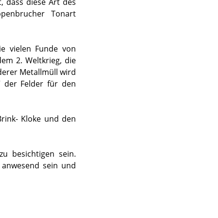
, dass diese Art des
oppenbrucher Tonart
die vielen Funde von
em 2. Weltkrieg, die
erer Metallmüll wird
 der Felder für den
Brink- Kloke und den
u besichtigen sein.
e anwesend sein und