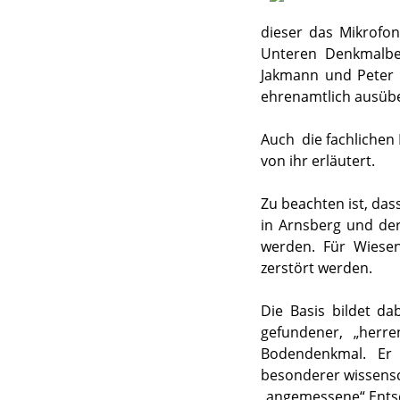
dieser das Mikrofon
Unteren Denkmalbe
Jakmann und Peter H
ehrenamtlich ausüb
Auch die fachlichen
von ihr erläutert.
Zu beachten ist, da
in Arnsberg und der 
werden. Für Wiesen
zerstört werden.
Die Basis bildet da
gefundener, „herr
Bodendenkmal. Er 
besonderer wissensc
„angemessene“ Entsc