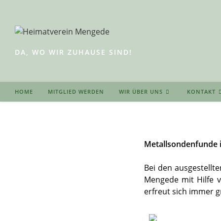
Zum
Inhalt
springen
DA, WO WIR ZUHAUSE SIND!
HOME
MITGLIED WERDEN
WIR ÜBER UNS
KONTAKT
Metallsondenfunde i
Bei den ausgestellt
Mengede mit Hilfe v
erfreut sich immer g