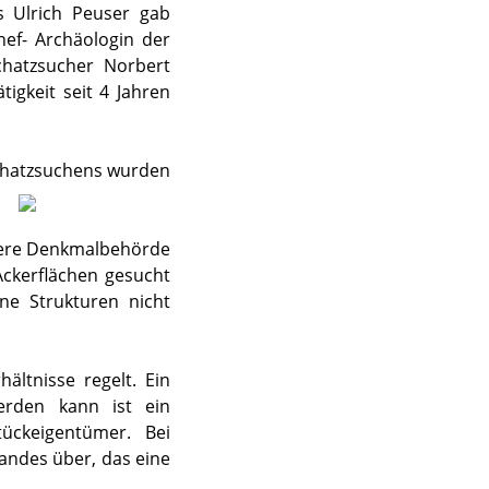
s Ulrich Peuser gab
hef- Archäologin der
hatzsucher Norbert
igkeit seit 4 Jahren
Schatzsuchens wurden
Obere Denkmalbehörde
 Ackerflächen gesucht
ne Strukturen nicht
ältnisse regelt. Ein
erden kann ist ein
ückeigentümer. Bei
andes über, das eine