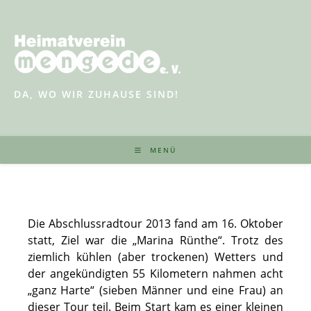
Zum
Inhalt
springen
DA, WO WIR ZUHAUSE SIND!
MENÜ
Die Abschlussradtour 2013 fand am 16. Oktober
statt, Ziel war die „Marina Rünthe“. Trotz des
ziemlich kühlen (aber trockenen) Wetters und
der angekündigten 55 Kilometern nahmen acht
„ganz Harte“ (sieben Männer und eine Frau) an
dieser Tour teil. Beim Start kam es einer kleinen