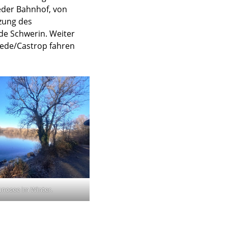
eder Bahnhof, von
zung des
de Schwerin. Weiter
ede/Castrop fahren
unosee im Winter.