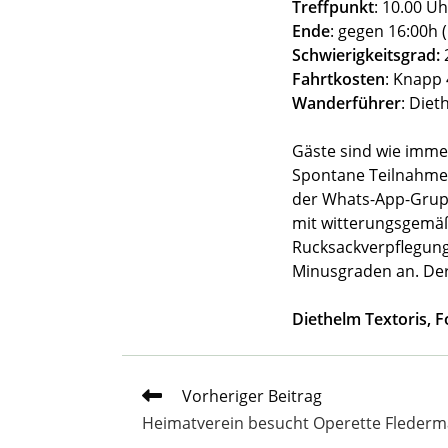
Treffpunkt
: 10.00 U
Ende
: gegen 16:00h 
Schwierigkeitsgrad:
Fahrtkosten
: Knapp 
Wanderführer
: Diet
Gäste sind wie immer
Spontane Teilnahme 
der Whats-App-Grup
mit witterungsgemäß
Rucksackverpflegung
Minusgraden an. Der
Diethelm Textoris, 
Weitere
Vorheriger Beitrag
Artikel
Heimatverein besucht Operette Fleder
ansehen