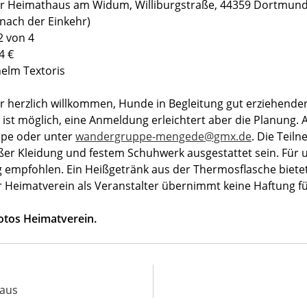
hr Heimathaus am Widum, Williburgstraße, 44359 Dortmun
(nach der Einkehr)
2 von 4
4 €
helm Textoris
 herzlich willkommen, Hunde in Begleitung gut erziehender 
ist möglich, eine Anmeldung erleichtert aber die Planung.
pe oder unter
wandergruppe-mengede@gmx.de
. Die Teil
er Kleidung und festem Schuhwerk ausgestattet sein. Für 
 empfohlen. Ein Heißgetränk aus der Thermosflasche bietet
 Heimatverein als Veranstalter übernimmt keine Haftung fü
Fotos Heimatverein.
maus