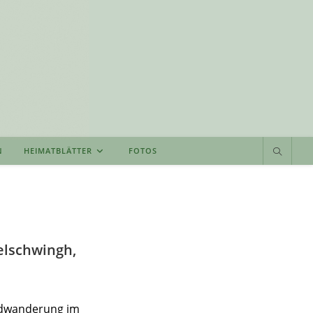
N
HEIMATBLÄTTER
FOTOS
lschwingh,
ndwanderung im