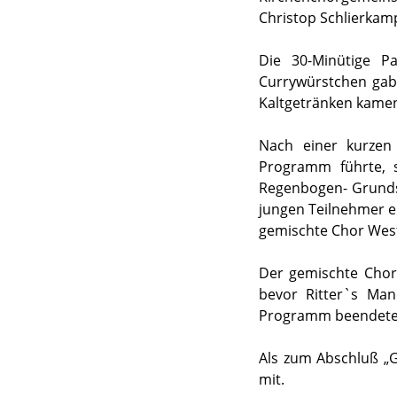
Christop Schlierkam
Die 30-Minütige Pa
Currywürstchen gab 
Kaltgetränken kamen
Nach einer kurzen 
Programm führte, s
Regenbogen- Grundsch
jungen Teilnehmer e
gemischte Chor West
Der gemischte Chor 
bevor Ritter`s Mand
Programm beendete
Als zum Abschluß „G
mit.