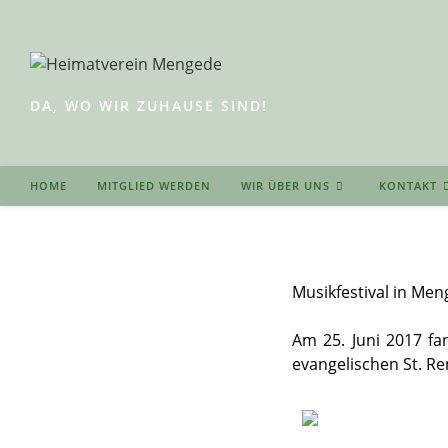
Zum
Inhalt
springen
DA, WO WIR ZUHAUSE SIND!
HOME
MITGLIED WERDEN
WIR ÜBER UNS
KONTAKT
Musikfestival in Me
Am 25. Juni 2017 fa
evangelischen St. Re