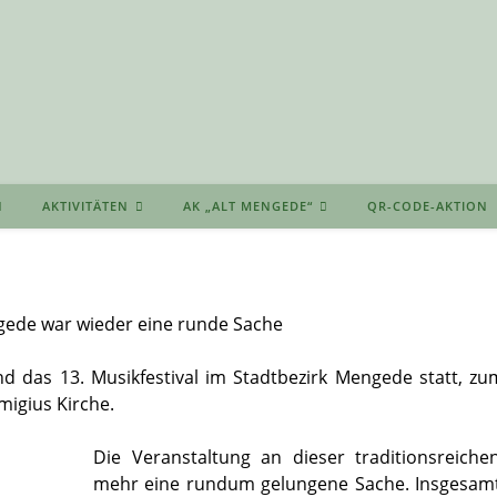
AKTIVITÄTEN
AK „ALT MENGEDE“
QR-CODE-AKTION
ngede war wieder eine runde Sache
nd das 13. Musikfestival im Stadtbezirk Mengede statt, zu
migius Kirche.
Die Veranstaltung an dieser traditionsreiche
mehr eine rundum gelungene Sache. Insgesam