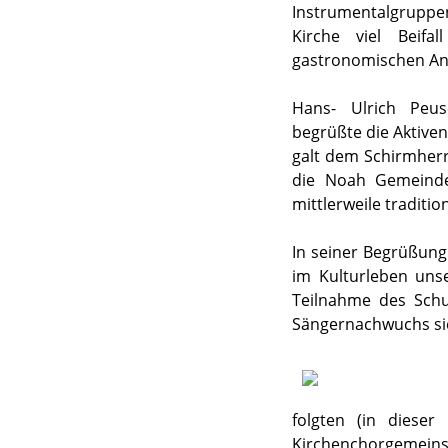
Instrumentalgruppe
Kirche viel Beifa
gastronomischen An
Hans- Ulrich Peus
begrüßte die Aktiven
galt dem Schirmherr
die Noah Gemeinde
mittlerweile traditio
In seiner Begrüßun
im Kulturleben unse
Teilnahme des Sch
Sängernachwuchs sic
folgten (in dieser
Kirchenchorgemeins