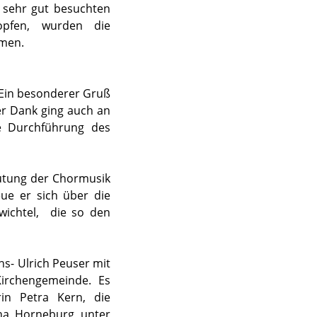
 sehr gut besuchten
ropfen, wurden die
men.
. Ein besonderer Gruß
er Dank ging auch an
e Durchführung des
utung der Chormusik
eue er sich über die
ichtel, die so den
s- Ulrich Peuser mit
irchengemeinde. Es
rin Petra Kern, die
ena Horneburg unter