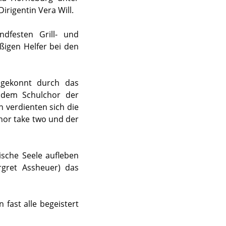
rigentin Vera Will.
ndfesten Grill- und
ßigen Helfer bei den
l gekonnt durch das
t dem Schulchor der
n verdienten sich die
hor take two und der
ische Seele aufleben
gret Assheuer) das
fast alle begeistert