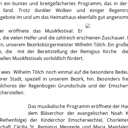
n ein buntes und breitgefächertes Programm, das in der
ll fand. Trotz dunkler Wolken und einiger Regent
gebote im und um das Heimathaus ebenfalls gut angenom
er eröffnete das Musikfestival. Er
, die vielen Helfer und die zahlreich erschienen Zuschauer
n, unserem Bezirksbürgermeister Wilhelm Tölch. Ein groß
, die mit der Bereitstellung der Remigius Kirche di
nellen Musikfestivals vorbildlich fördert.
g wies Wilhelm Tölch noch einmal auf die besondere Bede
rer Stadt, speziell in unserem Bezirk, hin. Besonders fr
ulchores der Regenbogen Grundschule und der Emscherw
herstellen.
Das musikalische Programm eröffnete der Han
dem Bläserchor der evangelischen Noah K
 Reihenfolge) der Kinderchor Emscherwichtel, Chorleite
chaft Cäcilia St. Remigius Mengede und Maria Magdal