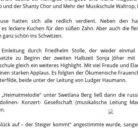
p und der Shanty Chor und Mehr der Musikschule Waltrop, Di
use hatten sich alle redlich verdient. Neben den ha
es leckere Kuchen für den süßen Zahn. Aber auch die flei
 ganz schön ins Schwitzen.
Einleitung durch Friedhelm Stolle, der wieder einma
etzte zu Beginn der zweiten Halbzeit Sonja Jöher mi
ule gleich ein weiteres Highlight. Mit viel Freude und Ela
inen starken Applaus. Es folgten der Ökumenische Frauenc
erfilde, beide unter der Leitung von Ludger Haumann.
„Heimatmelodie“ unter Swetlana Berg ließ dann die russ
olinen- Konzert- Gesellschaft (musikalische Leitung
Mar
n.
lück auf – der Steiger kommt“ angestimmte wurde, sangen 