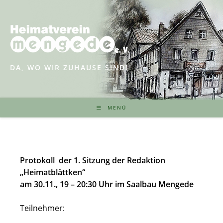
Zum
Inhalt
springen
DA, WO WIR ZUHAUSE SIND!
MENÜ
Protokoll der 1. Sitzung der Redaktion
„Heimatblättken“
am 30.11., 19 – 20:30 Uhr im Saalbau Mengede
Teilnehmer: