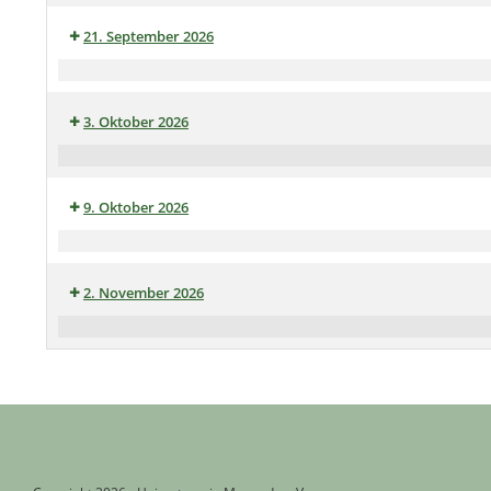
21. September 2026
Redaktionssitzung
Heimatblat
3. Oktober 2026
Nr.
76
Schnadegang
9. Oktober 2026
Klöncafé
2. November 2026
AK
"Alt-
Mengede"