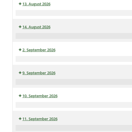
Dortmund)
13. August 2026
Doppelkopfabend
Auf'n
Pils
14. August 2026
im
Heimathaus
Klöncafé
2. September 2026
Stammtisch
im
9. September 2026
Heimathaus
Skat-
und
10. September 2026
Doppelkopfspiel
Auf'n
Pils
11. September 2026
im
Heimathaus
Klöncafé