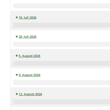
Doppelkopfabend
Auf'n
Pils
10. Juli 2026
im
Heimathaus
Klöncafé
20. Juli 2026
Sitzung
AK-
5. August 2026
"Alt-
Mengede"
Stammtisch
9. August 2026
Tagesausflug
Heimatverein
12. August 2026
Mengede
(Rundfahrt
Skat-
durch
und