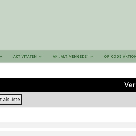
AKTIVITÄTEN
AK „ALT MENGEDE“
QR-CODE-AKTIO
Ver
t als
Liste