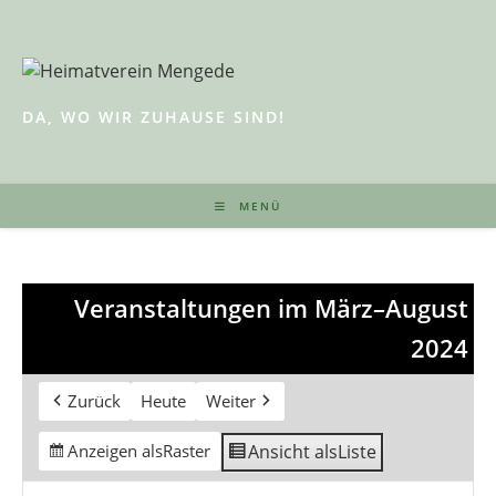
Zum
Inhalt
springen
DA, WO WIR ZUHAUSE SIND!
MENÜ
Veranstaltungen im März–August
2024
Zurück
Heute
Weiter
Ansicht als
Liste
Anzeigen als
Raster