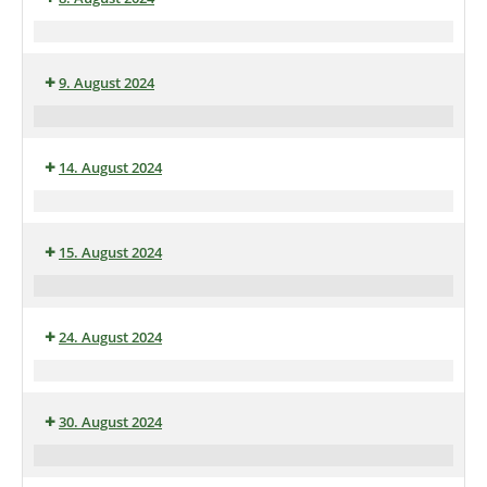
August
Stammtisch
„
Auf’n
9. August 2024
Pils“
in
Klönkaffee
die
im
Heimatstube
14. August 2024
Heimathaus
Skat
und
15. August 2024
Doppelkopf
Abend
Monatsradtour
August
24. August 2024
2024
Tagesausflug
nach
30. August 2024
Münster
Michaelisfest