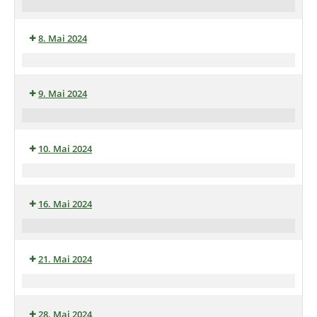
Wandertag
mit
8. Mai 2024
dem
Heimatverein
Skat
und
9. Mai 2024
Doppelkopf
Abend
„
Auf’n
10. Mai 2024
Pils“
in
Klönkaffee
die
im
Heimatstube
16. Mai 2024
Heimathaus
Monatsradtour
Mai
21. Mai 2024
2024
zum
Wandertag
Haus
mit
Rapen
28. Mai 2024