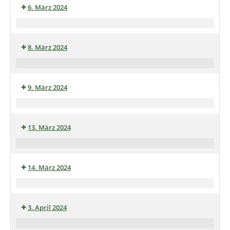
6. März 2024
Einladung
zum
8. März 2024
Stammtisch
Klönkaffee
im
9. März 2024
Heimathaus
Brauereisouvenirsammlertreffen
13. März 2024
Skat
und
14. März 2024
Doppelkopf
Abend
„
Auf’n
3. April 2024
Pils“
in
Stammtisch: