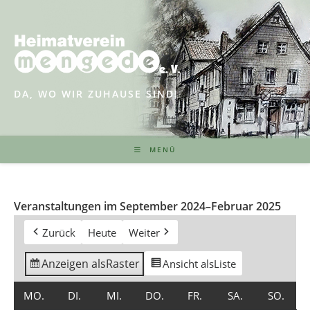
Zum
Inhalt
springen
DA, WO WIR ZUHAUSE SIND!
MENÜ
Veranstaltungen im September 2024–Februar 2025
Zurück
Heute
Weiter
Anzeigen als
Raster
Ansicht als
Liste
MONTAG
DIENSTAG
MITTWOCH
DONNERSTAG
FREITAG
SAMSTAG
SON
MO.
DI.
MI.
DO.
FR.
SA.
SO.