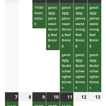
Juni
Juli
Juli
Veranstaltung)
Juli
Veranstaltung)
Juli
Veranstaltungen)
Juli
Veranstaltu
Juli
Ver
2025
2025
19:00:
2025
ganzt
2025
ganzt
2025
ganzt
2025
ganzt
202
Stam
ägig:
ägig:
ägig:
ägig:
mtisc
Jahre
Jahre
Jahres
Jahres
h
swan
swan
wand
wand
derun
derun
erung
erung
g Bad
g Bad
Bad
Bad
Breisi
Breisi
Breisi
Breisi
g
g
g
g
ganzt
ganzt
ganzt
ägig:
ägig:
ägig:
Bodel
Bodel
Bodel
schwi
schwi
schwi
ngher
ngher
ngher
Kirme
Kirme
Kirme
s
s
s
7.
(1
8.
9.
(1
10.
(1
11.
(1
12.
13.
7
8
9
10
11
12
13
Juli
Veranstaltung)
Juli
Juli
Veranstaltung)
Juli
Veranstaltung)
Juli
Veranstaltung)
Juli
Juli