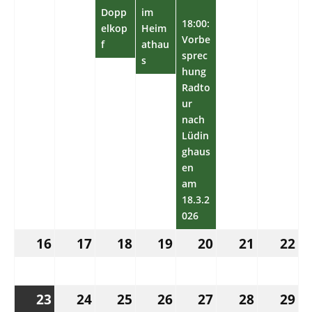
Dopp
im
18:00:
elkop
Heim
Vorbe
f
athau
sprec
s
hung
Radto
ur
nach
Lüdin
ghaus
en
am
18.3.2
026
16.
17.
18.
19.
20.
21.
22.
16
17
18
19
20
21
22
März
März
März
März
März
März
Mä
2026
2026
2026
2026
2026
2026
202
23.
(1
24.
25.
26.
27.
28.
29.
23
24
25
26
27
28
29
März
Veranstaltung)
März
März
März
März
März
Mä