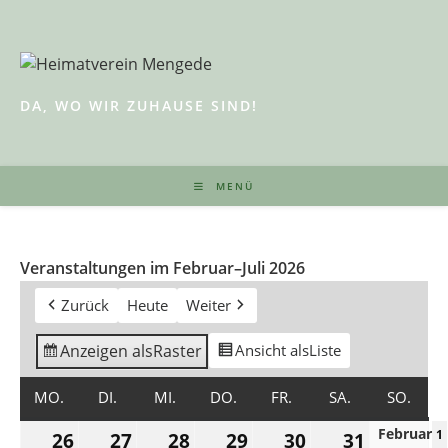
Zum
Inhalt
springen
DA, WO WIR ZUHAUSE SIND!
MENÜ
Veranstaltungen im Februar–Juli 2026
Zurück
Heute
Weiter
Anzeigen als
Raster
Ansicht als
Liste
MONTAG
DIENSTAG
MITTWOCH
DONNERSTAG
FREITAG
SAMSTAG
SON
MO.
DI.
MI.
DO.
FR.
SA.
SO.
Februar
26.
27.
28.
29.
30.
31.
1
26
27
28
29
30
31