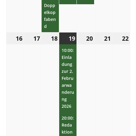
Dopp
elkop
faben
d
16.
17.
18.
19.
(2
20.
21.
22.
16
17
18
19
20
21
22
Februar
Februar
Februar
Februar
Veranstaltungen)
Februar
Februar
Feb
2026
2026
2026
10:00:
2026
2026
2026
202
Einla
dung
zur 2.
Febru
arwa
nderu
ng
2026
20:00:
Reda
ktion