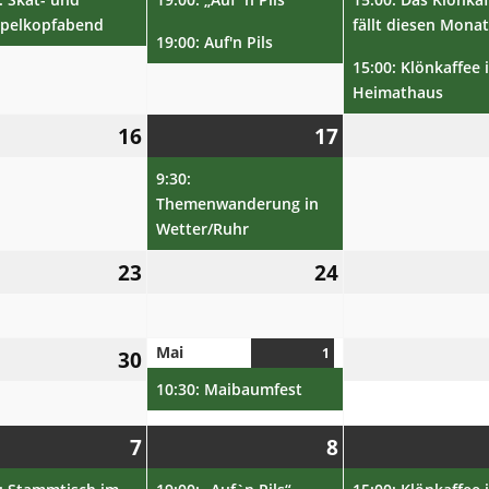
pelkopfabend
fällt diesen Mona
19:00: Auf'n Pils
15:00: Klönkaffee im
Heimathaus
16.
17.
(1
16
17
April
April
Veranstaltung)
2025
9:30:
2025
Themenwanderung in
Wetter/Ruhr
23.
24.
23
24
April
April
2025
2025
Mai
30.
1
1.
(1
30
April
Mai
Veranstaltung)
10:30: Maibaumfest
2025
2025
7.
(1
8.
(2
7
8
Mai
Veranstaltung)
Mai
Veranstaltungen)