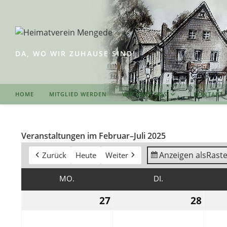
Zum
Inhalt
springen
DA, WO WIR ZUHAUSE SIND!
HOME
MITGLIED WERDEN
WIR ÜBER UNS
KONTAKT
Veranstaltungen im Februar–Juli 2025
Anzeigen als
Raste
Zurück
Heute
Weiter
MONTAG
DIENSTAG
MO.
DI.
27.
28.
27
28
Januar
Januar
2025
2025