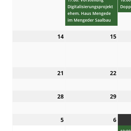
Digitalisierungsprojekt
Dopp
ehem. Haus Mengede
im Mengeder Saalbau
14.
15.
14
15
April
April
2025
2025
21.
22.
21
22
April
April
2025
2025
28.
29.
28
29
April
April
2025
2025
5.
6.
5
6
Mai
Mai