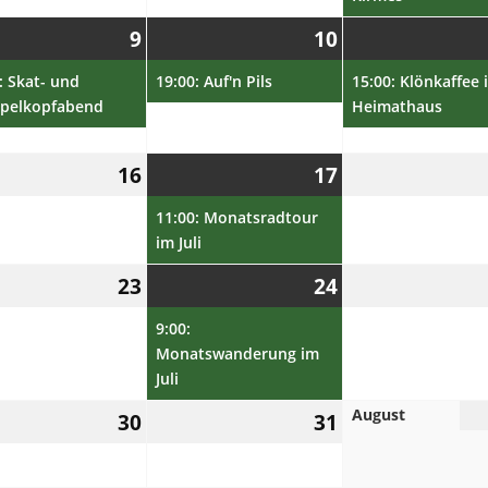
9.
(1
10.
(1
9
10
Juli
Veranstaltung)
Juli
Veranstaltung)
und
2025
19:00: Auf'n Pils
2025
15:00: Klönkaffee im
pelkopfabend
Heimathaus
16.
17.
(1
16
17
Juli
Juli
Veranstaltung)
2025
11:00: Monatsradtour
2025
im Juli
23.
24.
(1
23
24
Juli
Juli
Veranstaltung)
2025
9:00:
2025
Monatswanderung im
Juli
August
30.
31.
30
31
Juli
Juli
2025
2025