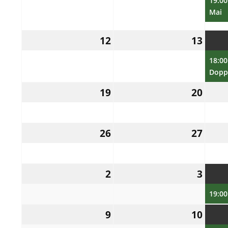
2025
2025
19:00: Stammtisc
Mai
12.
13.
12
13
Mai
Mai
2025
2025
18:00: Skat- 
Dopp
19.
20.
19
20
Mai
Mai
2025
2025
26.
27.
26
27
Mai
Mai
2025
2025
2.
3.
2
3
Juni
Juni
2025
2025
9.
10.
9
10
Juni
Juni