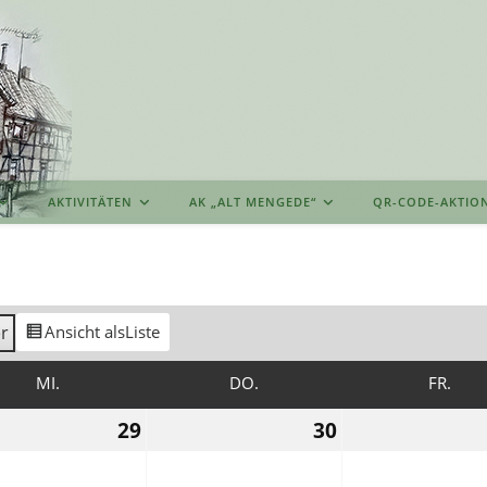
AKTIVITÄTEN
AK „ALT MENGEDE“
QR-CODE-AKTIO
r
Ansicht als
Liste
MITTWOCH
DONNERSTAG
FREI
MI.
DO.
FR.
29.
30.
29
30
Januar
Januar
2025
2025