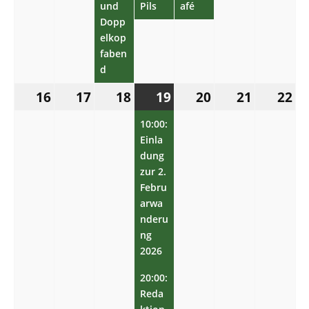
und
Pils
afé
Dopp
elkop
faben
d
16.
17.
18.
19.
(2
20.
21.
22.
16
17
18
19
20
21
22
Februar
Februar
Februar
Februar
Veranstaltungen)
Februar
Februar
Feb
2026
2026
2026
10:00:
2026
2026
2026
202
Einla
dung
zur 2.
Febru
arwa
nderu
ng
2026
20:00:
Reda