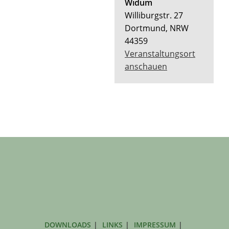
Widum
Williburgstr. 27
Dortmund
,
NRW
44359
Veranstaltungsort
anschauen
DOWNLOADS
LINKS
IMPRESSUM