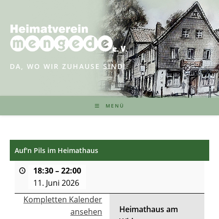
Zum
Inhalt
springen
DA, WO WIR ZUHAUSE SIND!
MENÜ
Auf'n Pils im Heimathaus
18:30
–
22:00
11. Juni 2026
Kompletten Kalender
Heimathaus am
ansehen