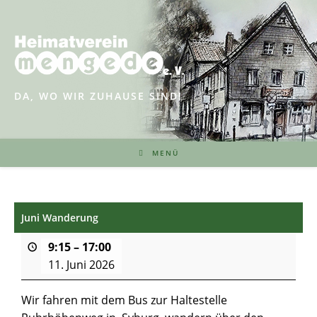
Zum
Inhalt
springen
DA, WO WIR ZUHAUSE SIND!
MENÜ
Juni Wanderung
9:15
–
17:00
11. Juni 2026
Wir fahren mit dem Bus zur Haltestelle