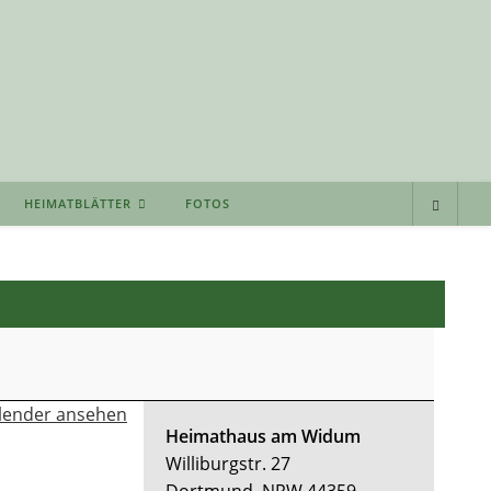
HEIMATBLÄTTER
FOTOS
lender ansehen
Heimathaus am Widum
Williburgstr. 27
Dortmund
,
NRW
44359