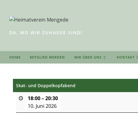
Zum
Inhalt
springen
DA, WO WIR ZUHAUSE SIND!
HOME
MITGLIED WERDEN
WIR ÜBER UNS
KONTAKT
Skat- und Doppelkopfabend
18:00
–
20:30
10. Juni 2026