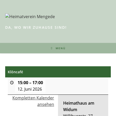
Zum
Inhalt
springen
DA, WO WIR ZUHAUSE SIND!
MENÜ
Klöncafé
15:00
–
17:00
12. Juni 2026
Kompletten Kalender
Heimathaus am
ansehen
Widum
Williburgstr. 27